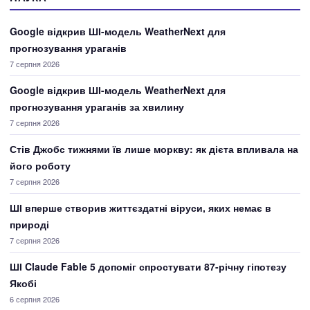
Google відкрив ШІ-модель WeatherNext для
прогнозування ураганів
7 серпня 2026
Google відкрив ШІ-модель WeatherNext для
прогнозування ураганів за хвилину
7 серпня 2026
Стів Джобс тижнями їв лише моркву: як дієта впливала на
його роботу
7 серпня 2026
ШІ вперше створив життєздатні віруси, яких немає в
природі
7 серпня 2026
ШІ Claude Fable 5 допоміг спростувати 87-річну гіпотезу
Якобі
6 серпня 2026