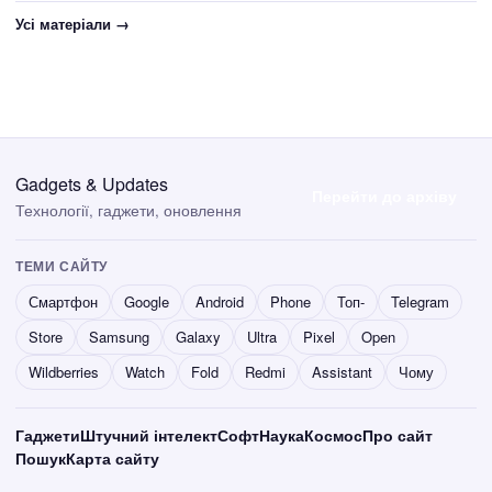
Усі матеріали →
Gadgets & Updates
Перейти до архіву
Технології, гаджети, оновлення
ТЕМИ САЙТУ
Смартфон
Google
Android
Phone
Топ-
Telegram
Store
Samsung
Galaxy
Ultra
Pixel
Open
Wildberries
Watch
Fold
Redmi
Assistant
Чому
Гаджети
Штучний інтелект
Софт
Наука
Космос
Про сайт
Пошук
Карта сайту