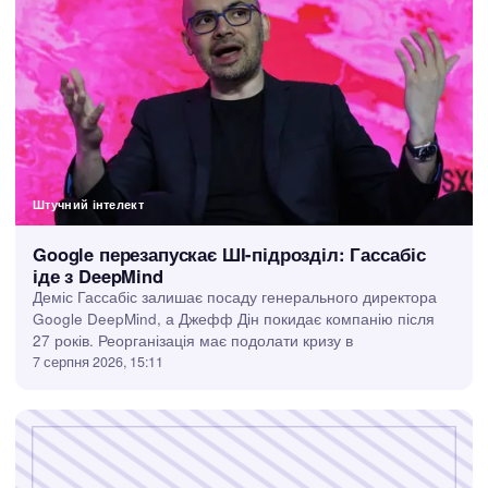
Штучний інтелект
Google перезапускає ШІ-підрозділ: Гассабіс
іде з DeepMind
Деміс Гассабіс залишає посаду генерального директора
Google DeepMind, а Джефф Дін покидає компанію після
27 років. Реорганізація має подолати кризу в
7 серпня 2026, 15:11