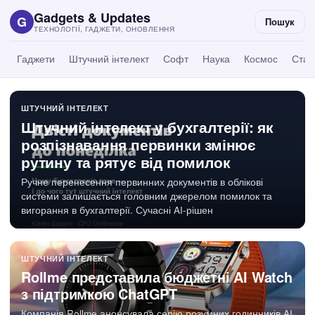
Gadgets & Updates
G
Пошук
ТЕХНОЛОГІЇ, ГАДЖЕТИ, ОНОВЛЕННЯ
Гаджети
Штучний інтелект
Софт
Наука
Космос
Статт
ШТУЧНИЙ ІНТЕЛЕКТ
Штучний інтелект у бухгалтерії: як
розпізнавання первинки змінює
рутину та рятує від помилок
Ручне перенесення первинних документів в облікові
системи залишається головним джерелом помилок та
вигорання в бухгалтерії. Сучасні AI-рішен
ШТУЧНИЙ ІНТЕЛЕКТ
Rollme представила бюджетні AI Watch
з підтримкою ChatGPT
Компанія Rollme анонсувала серію розумних годинників AI