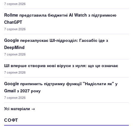
7 серпня 2026
Rollme представила бюджетні AI Watch з підтримкою
ChatGPT
7 серпня 2026
Google перезапускає ШІ-підрозділ: Гассабіс іде з
DeepMind
7 серпня 2026
ШІ вперше створив нові віруси з нуля: що це означає
7 серпня 2026
Google припинить підтримку функції "Надіслати як" у
Gmail з 2027 року
7 серпня 2026
Усі матеріали →
СОФТ