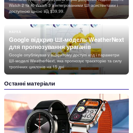
Watch 2 та AI Watch 3 з інтегрованими ШІ-асистентами і
доступною ціною від $39,99.
НАУКА
Google відкрив ШІ-модель WeatherNext
для прогнозування ураганів
Google опублікував у відкритому доступі код і параметри
ШІ-моделі WeatherNext, яка прогнозує траєкторію та силу
тропічних циклонів на 15 дні
Останні матеріали